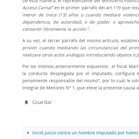
De esta manera, el representante del Ministerio Público
Acceso Carnal”
en el primer párrafo del art.119 que rez
menor de trece (13) años o cuando mediare violenci
dependencia, de autoridad, o de poder, o aprovech
consentir libremente la acción.”.
A su vez, el tercer párrafo del mismo artículo, estable
prisión cuando mediando las circunstancias del prime
realizare otros actos análogos introduciendo objetos o 
Por los motivos anteriormente expuestos, el fiscal Mar
la conducta desplegada por el imputado, configura e
penalmente responsable del mismo”; por lo cual le solic
Integral de Menores N° 1, que eleve la presente causa a 
Guardar
.
Inició juicio contra un hombre imputado por homic