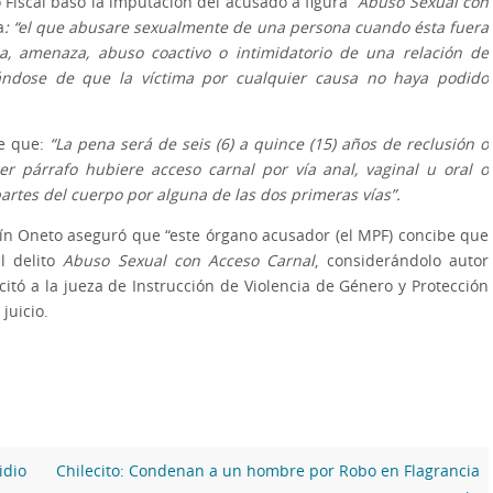
 Fiscal basó la imputación del acusado a figura “
Abuso Sexual con
a
: “el que abusare sexualmente de una persona cuando ésta fuera
a, amenaza, abuso coactivo o intimidatorio de una relación de
ándose de que la víctima por cualquier causa no haya podido
ce que:
“La pena será de seis (6) a quince (15) años de reclusión o
r párrafo hubiere acceso carnal por vía anal, vaginal u oral o
partes del cuerpo por alguna de las dos primeras vías”.
tín Oneto aseguró que “este órgano acusador (el MPF) concibe que
l delito
Abuso Sexual con Acceso Carnal
, considerándolo autor
itó a la jueza de Instrucción de Violencia de Género y Protección
juicio.
idio
Chilecito: Condenan a un hombre por Robo en Flagrancia