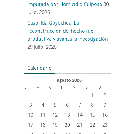
imputada por Homicidio Culposo
30
julio, 2026
Caso Ilda Goyochea: La
reconstrucción del hecho fue
productiva y avanza la investigación
29 julio, 2026
Calendario
agosto 2026
L
M
X
J
V
S
D
1
2
3
4
5
6
7
8
9
10
11
12
13
14
15
16
17
18
19
20
21
22
23