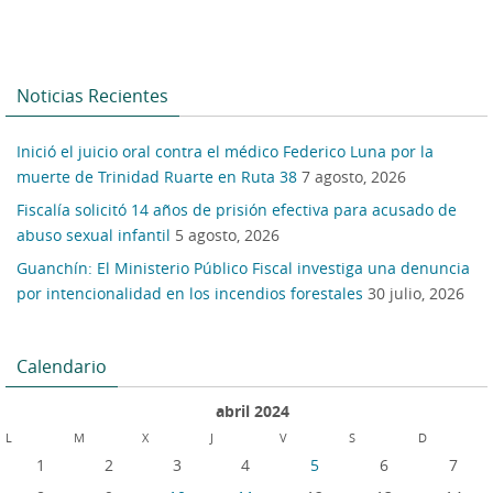
Noticias Recientes
Inició el juicio oral contra el médico Federico Luna por la
muerte de Trinidad Ruarte en Ruta 38
7 agosto, 2026
Fiscalía solicitó 14 años de prisión efectiva para acusado de
abuso sexual infantil
5 agosto, 2026
Guanchín: El Ministerio Público Fiscal investiga una denuncia
por intencionalidad en los incendios forestales
30 julio, 2026
Calendario
abril 2024
L
M
X
J
V
S
D
1
2
3
4
5
6
7