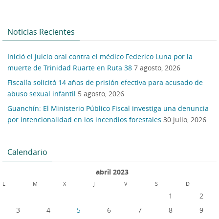
Noticias Recientes
Inició el juicio oral contra el médico Federico Luna por la
muerte de Trinidad Ruarte en Ruta 38
7 agosto, 2026
Fiscalía solicitó 14 años de prisión efectiva para acusado de
abuso sexual infantil
5 agosto, 2026
Guanchín: El Ministerio Público Fiscal investiga una denuncia
por intencionalidad en los incendios forestales
30 julio, 2026
Calendario
abril 2023
L
M
X
J
V
S
D
1
2
3
4
5
6
7
8
9