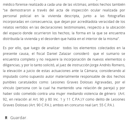
médico forense realizado a cada una de las víctimas; ambos hechos también
“se demostraron a través del acta de inspección ocular realizada por
personal policial en la vivienda descripta, junto a las fotografías
incorporadas en consecuencia; que dejan por acreditadola veracidad de los
relatos vertidos en las declaraciones testimoniales, respecto a la ubicación
del espacio donde ocurrieron los hechos; la forma en la que se encuentra
distribuida la vivienda y el desorden que había en el interior de la misma”.
Es por ello, que luego de analizar todos los elementos colectados en la
presente causa, el fiscal Daniel Zalazar consideró que el sumario se
encuentra completo y no requiere la incorporación de nuevos elementos o
diligencias; y por lo tanto solicitó, al juez de instrucción Jorge Andrés Romero,
la elevación a juicio de estas actuaciones ante la Cámara; considerando al
imputado como supuesto autor materialmente responsable de dos hechos
punibles caratulados como: Lesiones Graves Dolosas Agravadas, por el
vínculo (persona con la cual ha mantenido una relación de pareja) y por
haber sido cometido contra una mujer mediando violencia de género (Art.
92, en relación al Art. 90 y 80 Inc. 1 y 11 C.P.A.).Y como delito de Lesiones
Graves Dolosas (Art. 90 C.P.A.); ambos en concurso real (art. 55 C.P.A.).
.
Guardar