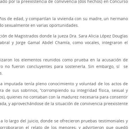
ado por la preexistencia de convivencia (dos hechos) en Concurso
ños de edad, y compartían la vivienda con su madre, un hermano
ido sexualmente en varias oportunidades.
iación de Magistrados donde la jueza Dra. Sara Alicia López Douglas
Cabral y Jorge Gamal Abdel Chamía, como vocales, integraron el
alizaron los elementos reunidos como prueba en la acusación de
o no fueron concluyentes para sostenerla. Sin embargo, sí se
s.
 la imputada tenía pleno conocimiento y voluntad de los actos de
a de sus sobrinos, “corrompiendo su integridad física, sexual y
os), quienes no contaban con la madurez necesaria para consentir
ada, y aprovechándose de la situación de convivencia preexistente
 a lo largo del juicio, donde se ofrecieron pruebas testimoniales y
orroboraron el relato de los menores; y advirtieron que quedó