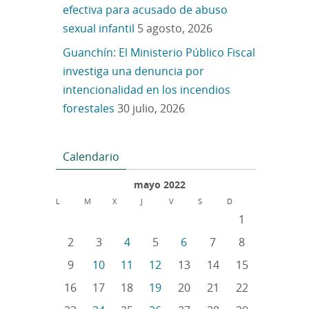
efectiva para acusado de abuso
sexual infantil
5 agosto, 2026
Guanchín: El Ministerio Público Fiscal
investiga una denuncia por
intencionalidad en los incendios
forestales
30 julio, 2026
Calendario
mayo 2022
L
M
X
J
V
S
D
1
2
3
4
5
6
7
8
9
10
11
12
13
14
15
16
17
18
19
20
21
22