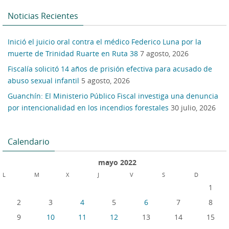
Noticias Recientes
Inició el juicio oral contra el médico Federico Luna por la
muerte de Trinidad Ruarte en Ruta 38
7 agosto, 2026
Fiscalía solicitó 14 años de prisión efectiva para acusado de
abuso sexual infantil
5 agosto, 2026
Guanchín: El Ministerio Público Fiscal investiga una denuncia
por intencionalidad en los incendios forestales
30 julio, 2026
Calendario
mayo 2022
L
M
X
J
V
S
D
1
2
3
4
5
6
7
8
9
10
11
12
13
14
15