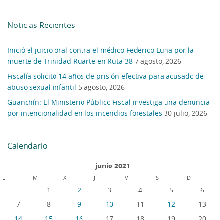
Noticias Recientes
Inició el juicio oral contra el médico Federico Luna por la
muerte de Trinidad Ruarte en Ruta 38
7 agosto, 2026
Fiscalía solicitó 14 años de prisión efectiva para acusado de
abuso sexual infantil
5 agosto, 2026
Guanchín: El Ministerio Público Fiscal investiga una denuncia
por intencionalidad en los incendios forestales
30 julio, 2026
Calendario
junio 2021
L
M
X
J
V
S
D
1
2
3
4
5
6
7
8
9
10
11
12
13
14
15
16
17
18
19
20