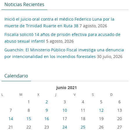
Noticias Recientes
Inició el juicio oral contra el médico Federico Luna por la
muerte de Trinidad Ruarte en Ruta 38
7 agosto, 2026
Fiscalía solicitó 14 años de prisión efectiva para acusado de
abuso sexual infantil
5 agosto, 2026
Guanchín: El Ministerio Público Fiscal investiga una denuncia
por intencionalidad en los incendios forestales
30 julio, 2026
Calendario
junio 2021
L
M
X
J
V
S
D
1
2
3
4
5
6
7
8
9
10
11
12
13
14
15
16
17
18
19
20
21
22
23
24
25
26
27