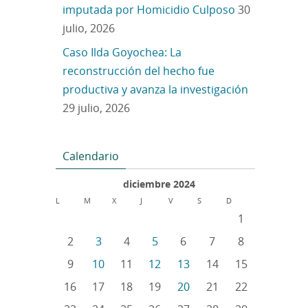
imputada por Homicidio Culposo
30
julio, 2026
Caso Ilda Goyochea: La
reconstrucción del hecho fue
productiva y avanza la investigación
29 julio, 2026
Calendario
diciembre 2024
L
M
X
J
V
S
D
1
2
3
4
5
6
7
8
9
10
11
12
13
14
15
16
17
18
19
20
21
22