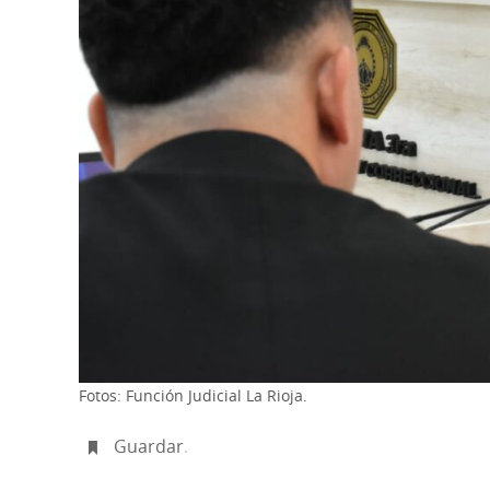
Fotos: Función Judicial La Rioja.
Guardar
.