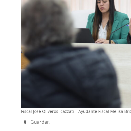
Fiscal José Oliveros Icazzati – Ayudante Fiscal Melisa Bri
Guardar
.