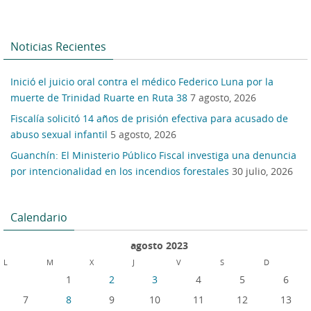
Noticias Recientes
Inició el juicio oral contra el médico Federico Luna por la
muerte de Trinidad Ruarte en Ruta 38
7 agosto, 2026
Fiscalía solicitó 14 años de prisión efectiva para acusado de
abuso sexual infantil
5 agosto, 2026
Guanchín: El Ministerio Público Fiscal investiga una denuncia
por intencionalidad en los incendios forestales
30 julio, 2026
Calendario
agosto 2023
L
M
X
J
V
S
D
1
2
3
4
5
6
7
8
9
10
11
12
13