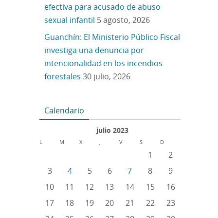
efectiva para acusado de abuso
sexual infantil
5 agosto, 2026
Guanchín: El Ministerio Público Fiscal
investiga una denuncia por
intencionalidad en los incendios
forestales
30 julio, 2026
Calendario
julio 2023
L
M
X
J
V
S
D
1
2
3
4
5
6
7
8
9
10
11
12
13
14
15
16
17
18
19
20
21
22
23