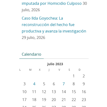
imputada por Homicidio Culposo
30
julio, 2026
Caso Ilda Goyochea: La
reconstrucción del hecho fue
productiva y avanza la investigación
29 julio, 2026
Calendario
julio 2023
L
M
X
J
V
S
D
1
2
3
4
5
6
7
8
9
10
11
12
13
14
15
16
17
18
19
20
21
22
23