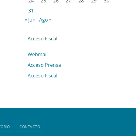
24
25
26
27
28
29
30
31
« Jun
Ago »
Acceso Fiscal
Webmail
Acceso Prensa
Acceso Fiscal
TORIO
CONTACTO