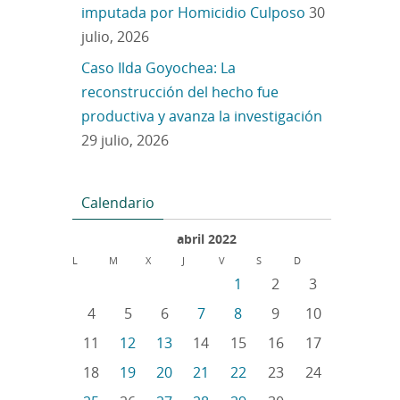
imputada por Homicidio Culposo
30
julio, 2026
Caso Ilda Goyochea: La
reconstrucción del hecho fue
productiva y avanza la investigación
29 julio, 2026
Calendario
abril 2022
L
M
X
J
V
S
D
1
2
3
4
5
6
7
8
9
10
11
12
13
14
15
16
17
18
19
20
21
22
23
24