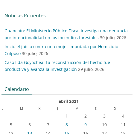
Noticias Recientes
Guanchín: El Ministerio Público Fiscal investiga una denuncia
por intencionalidad en los incendios forestales
30 julio, 2026
Inició el juicio contra una mujer imputada por Homicidio
Culposo
30 julio, 2026
Caso Ilda Goyochea: La reconstrucción del hecho fue
productiva y avanza la investigación
29 julio, 2026
Calendario
abril 2021
L
M
X
J
V
S
D
1
2
3
4
5
6
7
8
9
10
11
12
13
14
15
16
17
18