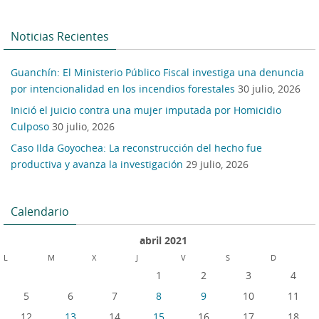
Noticias Recientes
Guanchín: El Ministerio Público Fiscal investiga una denuncia
por intencionalidad en los incendios forestales
30 julio, 2026
Inició el juicio contra una mujer imputada por Homicidio
Culposo
30 julio, 2026
Caso Ilda Goyochea: La reconstrucción del hecho fue
productiva y avanza la investigación
29 julio, 2026
Calendario
abril 2021
L
M
X
J
V
S
D
1
2
3
4
5
6
7
8
9
10
11
12
13
14
15
16
17
18