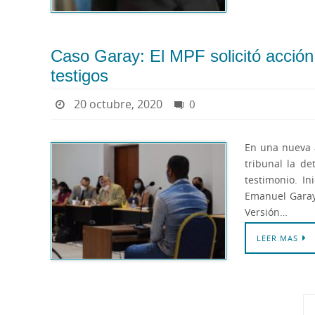
Caso Garay: El MPF solicitó acción 
testigos
20 octubre, 2020
0
En una nueva au
tribunal la de
testimonio. I
Emanuel Garay 
Versión…
LEER MAS