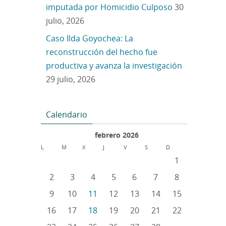
imputada por Homicidio Culposo
30
julio, 2026
Caso Ilda Goyochea: La
reconstrucción del hecho fue
productiva y avanza la investigación
29 julio, 2026
Calendario
febrero 2026
L
M
X
J
V
S
D
1
2
3
4
5
6
7
8
9
10
11
12
13
14
15
16
17
18
19
20
21
22