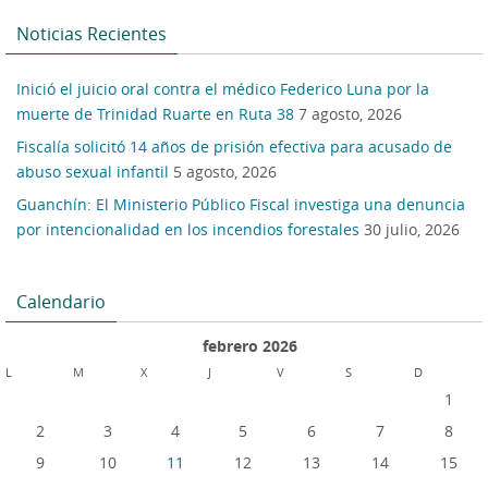
Noticias Recientes
Inició el juicio oral contra el médico Federico Luna por la
muerte de Trinidad Ruarte en Ruta 38
7 agosto, 2026
Fiscalía solicitó 14 años de prisión efectiva para acusado de
abuso sexual infantil
5 agosto, 2026
Guanchín: El Ministerio Público Fiscal investiga una denuncia
por intencionalidad en los incendios forestales
30 julio, 2026
Calendario
febrero 2026
L
M
X
J
V
S
D
1
2
3
4
5
6
7
8
9
10
11
12
13
14
15