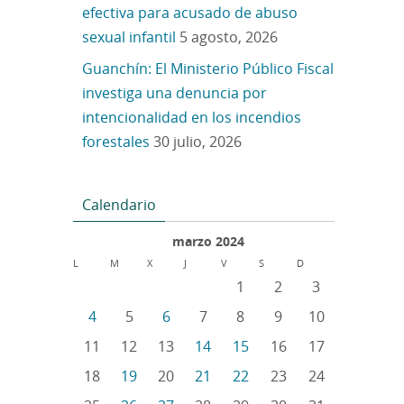
efectiva para acusado de abuso
sexual infantil
5 agosto, 2026
Guanchín: El Ministerio Público Fiscal
investiga una denuncia por
intencionalidad en los incendios
forestales
30 julio, 2026
Calendario
marzo 2024
L
M
X
J
V
S
D
1
2
3
4
5
6
7
8
9
10
11
12
13
14
15
16
17
18
19
20
21
22
23
24