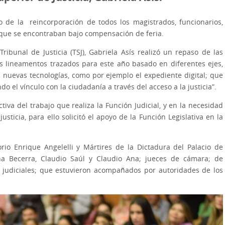
o de la reincorporación de todos los magistrados, funcionarios,
 que se encontraban bajo compensación de feria.
ibunal de Justicia (TSJ), Gabriela Asís realizó un repaso de las
os lineamentos trazados para este año basado en diferentes ejes,
las nuevas tecnologías, como por ejemplo el expediente digital; que
 el vínculo con la ciudadanía a través del acceso a la justicia”.
iva del trabajo que realiza la Función Judicial, y en la necesidad
sticia, para ello solicitó el apoyo de la Función Legislativa en la
orio Enrique Angelelli y Mártires de la Dictadura del Palacio de
ina Becerra, Claudio Saúl y Claudio Ana; jueces de cámara; de
s judiciales; que estuvieron acompañados por autoridades de los