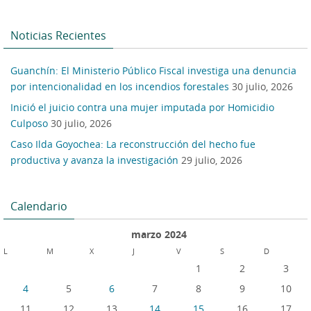
Noticias Recientes
Guanchín: El Ministerio Público Fiscal investiga una denuncia
por intencionalidad en los incendios forestales
30 julio, 2026
Inició el juicio contra una mujer imputada por Homicidio
Culposo
30 julio, 2026
Caso Ilda Goyochea: La reconstrucción del hecho fue
productiva y avanza la investigación
29 julio, 2026
Calendario
marzo 2024
L
M
X
J
V
S
D
1
2
3
4
5
6
7
8
9
10
11
12
13
14
15
16
17