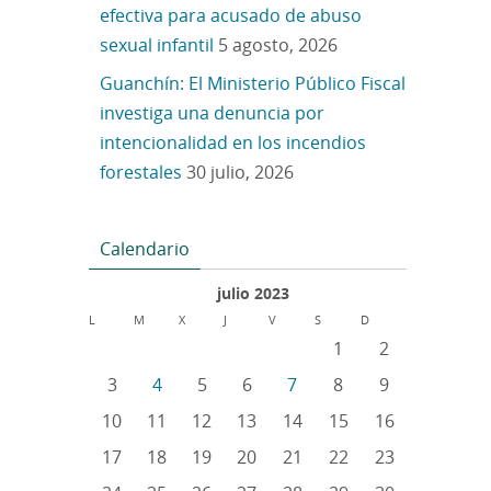
efectiva para acusado de abuso
sexual infantil
5 agosto, 2026
Guanchín: El Ministerio Público Fiscal
investiga una denuncia por
intencionalidad en los incendios
forestales
30 julio, 2026
Calendario
julio 2023
L
M
X
J
V
S
D
1
2
3
4
5
6
7
8
9
10
11
12
13
14
15
16
17
18
19
20
21
22
23