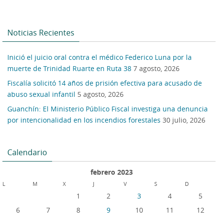
Noticias Recientes
Inició el juicio oral contra el médico Federico Luna por la
muerte de Trinidad Ruarte en Ruta 38
7 agosto, 2026
Fiscalía solicitó 14 años de prisión efectiva para acusado de
abuso sexual infantil
5 agosto, 2026
Guanchín: El Ministerio Público Fiscal investiga una denuncia
por intencionalidad en los incendios forestales
30 julio, 2026
Calendario
febrero 2023
L
M
X
J
V
S
D
1
2
3
4
5
6
7
8
9
10
11
12