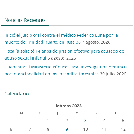
Noticias Recientes
Inició el juicio oral contra el médico Federico Luna por la
muerte de Trinidad Ruarte en Ruta 38
7 agosto, 2026
Fiscalía solicitó 14 años de prisión efectiva para acusado de
abuso sexual infantil
5 agosto, 2026
Guanchín: El Ministerio Público Fiscal investiga una denuncia
por intencionalidad en los incendios forestales
30 julio, 2026
Calendario
febrero 2023
L
M
X
J
V
S
D
1
2
3
4
5
6
7
8
9
10
11
12