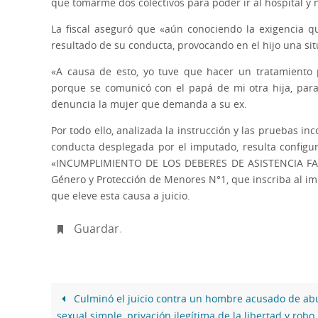
que tomarme dos colectivos para poder ir al hospital 
La fiscal aseguró que «aún conociendo la exigencia q
resultado de su conducta, provocando en el hijo una sit
«A causa de esto, yo tuve que hacer un tratamiento 
porque se comunicó con el papá de mi otra hija, pa
denuncia la mujer que demanda a su ex.
Por todo ello, analizada la instrucción y las pruebas in
conducta desplegada por el imputado, resulta configurati
«INCUMPLIMIENTO DE LOS DEBERES DE ASISTENCIA FAMILI
Género y Protección de Menores N°1, que inscriba al i
que eleve esta causa a juicio.
Guardar
.
Culminó el juicio contra un hombre acusado de ab
sexual simple, privación ilegítima de la libertad y robo