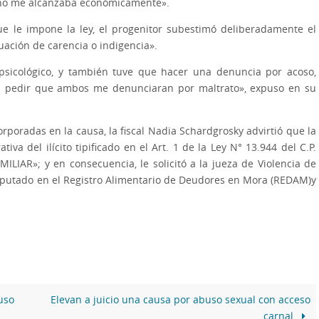
y no me alcanzaba económicamente».
ue le impone la ley, el progenitor subestimó deliberadamente el
uación de carencia o indigencia».
psicológico, y también tuve que hacer una denuncia por acoso,
ra pedir que ambos me denunciaran por maltrato», expuso en su
corporadas en la causa, la fiscal Nadia Schardgrosky advirtió que la
va del ilícito tipificado en el Art. 1 de la Ley N° 13.944 del C.P.
AR»; y en consecuencia, le solicitó a la jueza de Violencia de
mputado en el Registro Alimentario de Deudores en Mora (REDAM)y
uso
Elevan a juicio una causa por abuso sexual con acceso
carnal