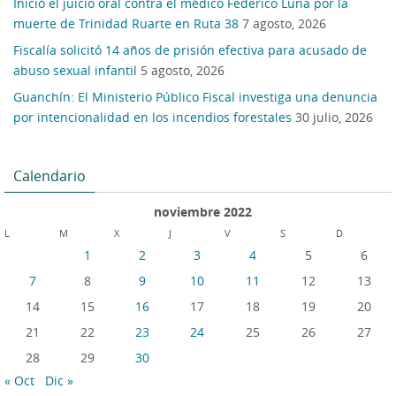
Inició el juicio oral contra el médico Federico Luna por la
muerte de Trinidad Ruarte en Ruta 38
7 agosto, 2026
Fiscalía solicitó 14 años de prisión efectiva para acusado de
abuso sexual infantil
5 agosto, 2026
Guanchín: El Ministerio Público Fiscal investiga una denuncia
por intencionalidad en los incendios forestales
30 julio, 2026
Calendario
noviembre 2022
L
M
X
J
V
S
D
1
2
3
4
5
6
7
8
9
10
11
12
13
14
15
16
17
18
19
20
21
22
23
24
25
26
27
28
29
30
« Oct
Dic »