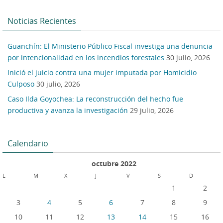
Noticias Recientes
Guanchín: El Ministerio Público Fiscal investiga una denuncia
por intencionalidad en los incendios forestales
30 julio, 2026
Inició el juicio contra una mujer imputada por Homicidio
Culposo
30 julio, 2026
Caso Ilda Goyochea: La reconstrucción del hecho fue
productiva y avanza la investigación
29 julio, 2026
Calendario
octubre 2022
L
M
X
J
V
S
D
1
2
3
4
5
6
7
8
9
10
11
12
13
14
15
16