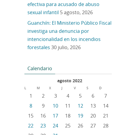
efectiva para acusado de abuso
sexual infantil
5 agosto, 2026
Guanchín: El Ministerio Público Fiscal
investiga una denuncia por
intencionalidad en los incendios
forestales
30 julio, 2026
Calendario
agosto 2022
L
M
X
J
V
S
D
1
2
3
4
5
6
7
8
9
10
11
12
13
14
15
16
17
18
19
20
21
22
23
24
25
26
27
28