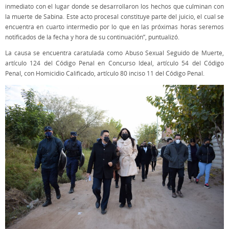
inmediato con el lugar donde se desarrollaron los hechos que culminan con
la muerte de Sabina. Este acto procesal constituye parte del juicio, el cual se
encuentra en cuarto intermedio por lo que en las próximas horas seremos
notificados de la fecha y hora de su continuación”, puntualizó.
La causa se encuentra caratulada como Abuso Sexual Seguido de Muerte,
artículo 124 del Código Penal en Concurso Ideal, artículo 54 del Código
Penal, con Homicidio Calificado, artículo 80 inciso 11 del Código Penal.