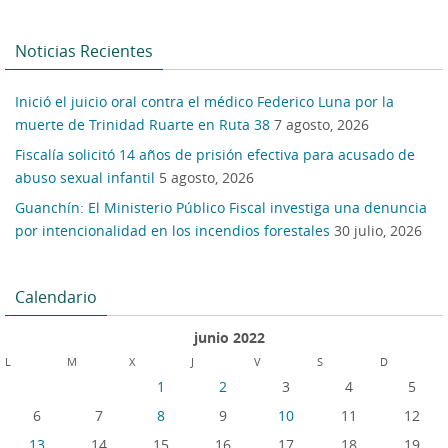
Noticias Recientes
Inició el juicio oral contra el médico Federico Luna por la
muerte de Trinidad Ruarte en Ruta 38
7 agosto, 2026
Fiscalía solicitó 14 años de prisión efectiva para acusado de
abuso sexual infantil
5 agosto, 2026
Guanchín: El Ministerio Público Fiscal investiga una denuncia
por intencionalidad en los incendios forestales
30 julio, 2026
Calendario
junio 2022
L
M
X
J
V
S
D
1
2
3
4
5
6
7
8
9
10
11
12
13
14
15
16
17
18
19