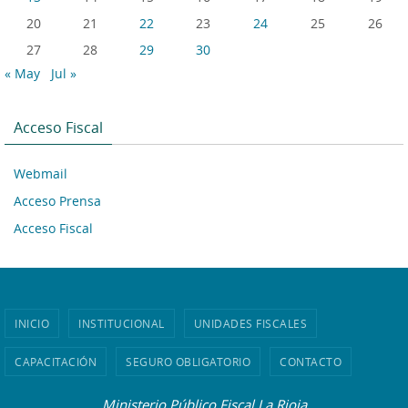
20
21
22
23
24
25
26
27
28
29
30
« May
Jul »
Acceso Fiscal
Webmail
Acceso Prensa
Acceso Fiscal
INICIO
INSTITUCIONAL
UNIDADES FISCALES
CAPACITACIÓN
SEGURO OBLIGATORIO
CONTACTO
Ministerio Público Fiscal La Rioja