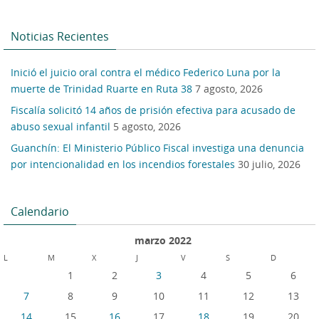
Noticias Recientes
Inició el juicio oral contra el médico Federico Luna por la
muerte de Trinidad Ruarte en Ruta 38
7 agosto, 2026
Fiscalía solicitó 14 años de prisión efectiva para acusado de
abuso sexual infantil
5 agosto, 2026
Guanchín: El Ministerio Público Fiscal investiga una denuncia
por intencionalidad en los incendios forestales
30 julio, 2026
Calendario
marzo 2022
L
M
X
J
V
S
D
1
2
3
4
5
6
7
8
9
10
11
12
13
14
15
16
17
18
19
20