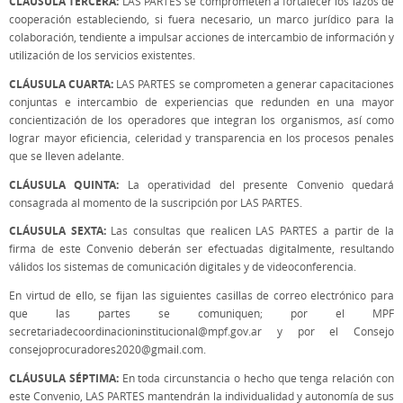
CLÁUSULA TERCERA:
LAS PARTES se comprometen a fortalecer los lazos de
cooperación estableciendo, si fuera necesario, un marco jurídico para la
colaboración, tendiente a impulsar acciones de intercambio de información y
utilización de los servicios existentes.
CLÁUSULA CUARTA:
LAS PARTES se comprometen a generar capacitaciones
conjuntas e intercambio de experiencias que redunden en una mayor
concientización de los operadores que integran los organismos, así como
lograr mayor eficiencia, celeridad y transparencia en los procesos penales
que se lleven adelante.
CLÁUSULA QUINTA:
La operatividad del presente Convenio quedará
consagrada al momento de la suscripción por LAS PARTES.
CLÁUSULA SEXTA:
Las consultas que realicen LAS PARTES a partir de la
firma de este Convenio deberán ser efectuadas digitalmente, resultando
válidos los sistemas de comunicación digitales y de videoconferencia.
En virtud de ello, se fijan las siguientes casillas de correo electrónico para
que las partes se comuniquen; por el MPF
secretariadecoordinacioninstitucional@mpf.gov.ar y por el Consejo
consejoprocuradores2020@gmail.com.
CLÁUSULA SÉPTIMA:
En toda circunstancia o hecho que tenga relación con
este Convenio, LAS PARTES mantendrán la individualidad y autonomía de sus