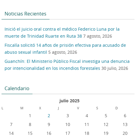
Noticias Recientes
Inició el juicio oral contra el médico Federico Luna por la
muerte de Trinidad Ruarte en Ruta 38
7 agosto, 2026
Fiscalía solicitó 14 años de prisión efectiva para acusado de
abuso sexual infantil
5 agosto, 2026
Guanchín: El Ministerio Público Fiscal investiga una denuncia
por intencionalidad en los incendios forestales
30 julio, 2026
Calendario
julio 2025
L
M
X
J
V
S
D
1
2
3
4
5
6
7
8
9
10
11
12
13
14
15
16
17
18
19
20