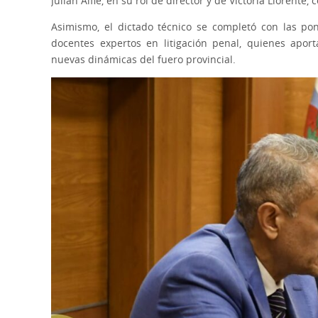
Julián Alfie, en su rol de director y de Victoria Llorent
Asimismo, el dictado técnico se completó con las po
docentes expertos en litigación penal, quienes aport
nuevas dinámicas del fuero provincial.