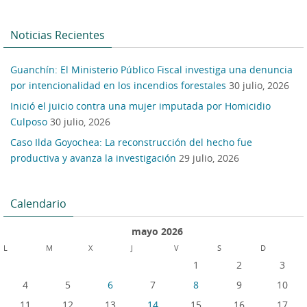
Noticias Recientes
Guanchín: El Ministerio Público Fiscal investiga una denuncia
por intencionalidad en los incendios forestales
30 julio, 2026
Inició el juicio contra una mujer imputada por Homicidio
Culposo
30 julio, 2026
Caso Ilda Goyochea: La reconstrucción del hecho fue
productiva y avanza la investigación
29 julio, 2026
Calendario
mayo 2026
L
M
X
J
V
S
D
1
2
3
4
5
6
7
8
9
10
11
12
13
14
15
16
17