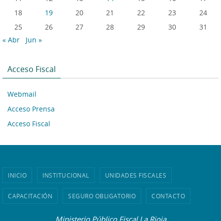
18
19
20
21
22
23
24
25
26
27
28
29
30
31
« Abr
Jun »
Acceso Fiscal
Webmail
Acceso Prensa
Acceso Fiscal
INICIO
INSTITUCIONAL
UNIDADES FISCALES
CAPACITACIÓN
SEGURO OBLIGATORIO
CONTACTO
Ministerio Público Fiscal La Rioja