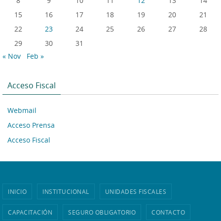
8
9
10
11
12
13
14
15
16
17
18
19
20
21
22
23
24
25
26
27
28
29
30
31
« Nov
Feb »
Acceso Fiscal
Webmail
Acceso Prensa
Acceso Fiscal
INICIO
INSTITUCIONAL
UNIDADES FISCALES
CAPACITACIÓN
SEGURO OBLIGATORIO
CONTACTO