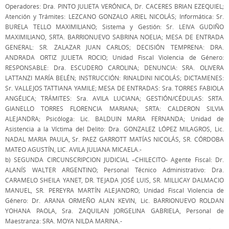
Operadores: Dra. PINTO JULIETA VERÓNICA, Dr. CACERES BRIAN EZEQUIEL;
Atención y Trámites: LEZCANO GONZALO ARIEL NICOLÁS; Informática: Sr.
BURELA TELLO MAXIMILIANO; Sistema y Gestión: Sr. LEIVA GUDIÑO
MAXIMILIANO, SRTA. BARRIONUEVO SABRINA NOELIA; MESA DE ENTRADA
GENERAL: SR. ZALAZAR JUAN CARLOS; DECISIÓN TEMPRENA: DRA.
ANDRADA ORTIZ JULIETA ROCIO; Unidad Fiscal Violencia de Género:
RESPONSABLE: Dra. ESCUDERO CAROLINA; DENUNCIA: SRA. OLIVERA
LATTANZI MARÍA BELÉN; INSTRUCCIÓN: RINALDINI NICOLÁS; DICTAMENES:
Sr. VALLEJOS TATTIANA YAMILE; MESA DE ENTRADAS: Sra. TORRES FABIOLA
ANGÉLICA; TRÁMITES: Sra. AVILA LUCIANA; GESTIÓN/CÉDULAS: SRTA.
GIANELLO TORRES FLORENCIA MARIANA; SRTA: CALDERON SILVIA
ALEJANDRA; Psicóloga: Lic. BALDUIN MARIA FERNANDA; Unidad de
Asistencia a la Víctima del Delito: Dra. GONZALEZ LÓPEZ MILAGROS, Lic.
NADAL MARIA PAULA, Sr. PAEZ GARROTT MATÍAS NICOLÁS, SR. CÓRDOBA
MATEO AGUSTÍN, LIC. AVILA JULIANA MICAELA.-
b) SEGUNDA CIRCUNSCRIPCION JUDICIAL –CHILECITO- Agente Fiscal: Dr.
ALANÍS WALTER ARGENTINO; Personal Técnico Administrativo: Dra.
CARAMELO SHEILA YANET, DR. TEJADA JOSÉ LUIS, SR. MILLICAY DALMACIO
MANUEL, SR. PEREYRA MARTÍN ALEJANDRO; Unidad Fiscal Violencia de
Género: Dr. ARANA ORMEÑO ALAN KEVIN, Lic. BARRIONUEVO ROLDAN
YOHANA PAOLA, Sra. ZAQUILAN JORGELINA GABRIELA, Personal de
Maestranza: SRA. MOYA NILDA MARINA.-