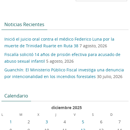
Noticias Recientes
Inició el juicio oral contra el médico Federico Luna por la
muerte de Trinidad Ruarte en Ruta 38
7 agosto, 2026
Fiscalía solicitó 14 años de prisión efectiva para acusado de
abuso sexual infantil
5 agosto, 2026
Guanchín: El Ministerio Público Fiscal investiga una denuncia
por intencionalidad en los incendios forestales
30 julio, 2026
Calendario
diciembre 2025
L
M
X
J
V
S
D
1
2
3
4
5
6
7