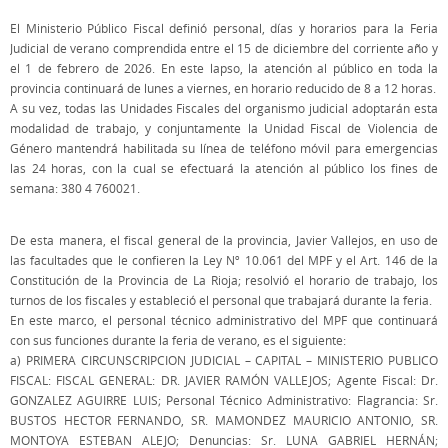
El Ministerio Público Fiscal definió personal, días y horarios para la Feria
Judicial de verano comprendida entre el 15 de diciembre del corriente año y
el 1 de febrero de 2026. En este lapso, la atención al público en toda la
provincia continuará de lunes a viernes, en horario reducido de 8 a 12 horas.
A su vez, todas las Unidades Fiscales del organismo judicial adoptarán esta
modalidad de trabajo, y conjuntamente la Unidad Fiscal de Violencia de
Género mantendrá habilitada su línea de teléfono móvil para emergencias
las 24 horas, con la cual se efectuará la atención al público los fines de
semana: 380 4 760021.
De esta manera, el fiscal general de la provincia, Javier Vallejos, en uso de
las facultades que le confieren la Ley Nº 10.061 del MPF y el Art. 146 de la
Constitución de la Provincia de La Rioja; resolvió el horario de trabajo, los
turnos de los fiscales y estableció el personal que trabajará durante la feria.
En este marco, el personal técnico administrativo del MPF que continuará
con sus funciones durante la feria de verano, es el siguiente:
a) PRIMERA CIRCUNSCRIPCION JUDICIAL – CAPITAL – MINISTERIO PUBLICO
FISCAL: FISCAL GENERAL: DR. JAVIER RAMÓN VALLEJOS; Agente Fiscal: Dr.
GONZALEZ AGUIRRE LUIS; Personal Técnico Administrativo: Flagrancia: Sr.
BUSTOS HECTOR FERNANDO, SR. MAMONDEZ MAURICIO ANTONIO, SR.
MONTOYA ESTEBAN ALEJO; Denuncias: Sr. LUNA GABRIEL HERNÁN;