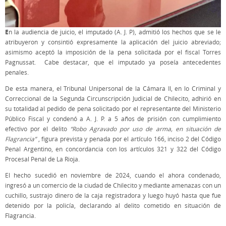
E
n la audiencia de juicio, el imputado (A. J. P), admitió los hechos que se le
atribuyeron y consintió expresamente la aplicación del juicio abreviado;
asimismo aceptó la imposición de la pena solicitada por el fiscal Torres
Pagnussat. Cabe destacar, que el imputado ya poseía antecedentes
penales.
De esta manera, el Tribunal Unipersonal de la Cámara II, en lo Criminal y
Correccional de la Segunda Circunscripción Judicial de Chilecito, adhirió en
su totalidad al pedido de pena solicitado por el representante del Ministerio
Público Fiscal y condenó a A. J. P. a 5 años de prisión con cumplimiento
efectivo por el delito
“Robo Agravado por uso de arma, en situación de
Flagrancia”
, figura prevista y penada por el artículo 166, inciso 2 del Código
Penal Argentino, en concordancia con los artículos 321 y 322 del Código
Procesal Penal de La Rioja.
El hecho sucedió en noviembre de 2024, cuando el ahora condenado,
ingresó a un comercio de la ciudad de Chilecito y mediante amenazas con un
cuchillo, sustrajo dinero de la caja registradora y luego huyó hasta que fue
detenido por la policía, declarando al delito cometido en situación de
Flagrancia.