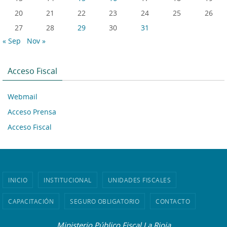
20
21
22
23
24
25
26
27
28
29
30
31
« Sep
Nov »
Acceso Fiscal
Webmail
Acceso Prensa
Acceso Fiscal
INICIO
INSTITUCIONAL
UNIDADES FISCALES
CAPACITACIÓN
SEGURO OBLIGATORIO
CONTACTO
Ministerio Público Fiscal La Rioja