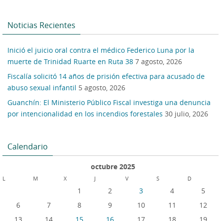
Noticias Recientes
Inició el juicio oral contra el médico Federico Luna por la
muerte de Trinidad Ruarte en Ruta 38
7 agosto, 2026
Fiscalía solicitó 14 años de prisión efectiva para acusado de
abuso sexual infantil
5 agosto, 2026
Guanchín: El Ministerio Público Fiscal investiga una denuncia
por intencionalidad en los incendios forestales
30 julio, 2026
Calendario
octubre 2025
L
M
X
J
V
S
D
1
2
3
4
5
6
7
8
9
10
11
12
13
14
15
16
17
18
19