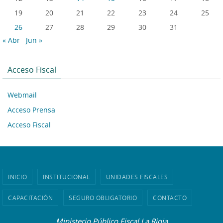
19
20
21
22
23
24
25
26
27
28
29
30
31
« Abr
Jun »
Acceso Fiscal
Webmail
Acceso Prensa
Acceso Fiscal
INICIO
INSTITUCIONAL
UNIDADES FISCALES
CAPACITACIÓN
SEGURO OBLIGATORIO
CONTACTO
Ministerio Público Fiscal La Rioja