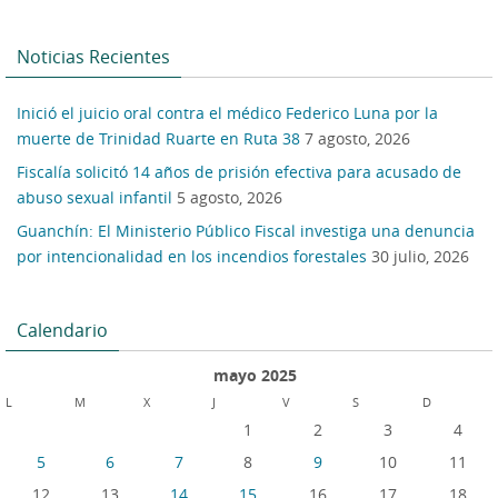
Noticias Recientes
Inició el juicio oral contra el médico Federico Luna por la
muerte de Trinidad Ruarte en Ruta 38
7 agosto, 2026
Fiscalía solicitó 14 años de prisión efectiva para acusado de
abuso sexual infantil
5 agosto, 2026
Guanchín: El Ministerio Público Fiscal investiga una denuncia
por intencionalidad en los incendios forestales
30 julio, 2026
Calendario
mayo 2025
L
M
X
J
V
S
D
1
2
3
4
5
6
7
8
9
10
11
12
13
14
15
16
17
18