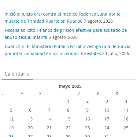
Inició el juicio oral contra el médico Federico Luna por la
muerte de Trinidad Ruarte en Ruta 38
7 agosto, 2026
Fiscalía solicitó 14 años de prisión efectiva para acusado de
abuso sexual infantil
5 agosto, 2026
Guanchín: El Ministerio Público Fiscal investiga una denuncia
por intencionalidad en los incendios forestales
30 julio, 2026
Calendario
mayo 2025
L
M
X
J
V
S
D
1
2
3
4
5
6
7
8
9
10
11
12
13
14
15
16
17
18
19
20
21
22
23
24
25
26
27
28
29
30
31