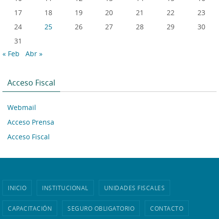
17
18
19
20
21
22
23
24
25
26
27
28
29
30
31
« Feb
Abr »
Acceso Fiscal
Webmail
Acceso Prensa
Acceso Fiscal
INICIO
INSTITUCIONAL
UNIDADES FISCALES
CAPACITACIÓN
SEGURO OBLIGATORIO
CONTACTO