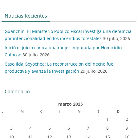
Noticias Recientes
Guanchín: El Ministerio Público Fiscal investiga una denuncia
por intencionalidad en los incendios forestales
30 julio, 2026
Inició el juicio contra una mujer imputada por Homicidio
Culposo
30 julio, 2026
Caso Ilda Goyochea: La reconstrucción del hecho fue
productiva y avanza la investigación
29 julio, 2026
Calendario
marzo 2025
L
M
X
J
V
S
D
1
2
3
4
5
6
7
8
9
10
11
12
13
14
15
16