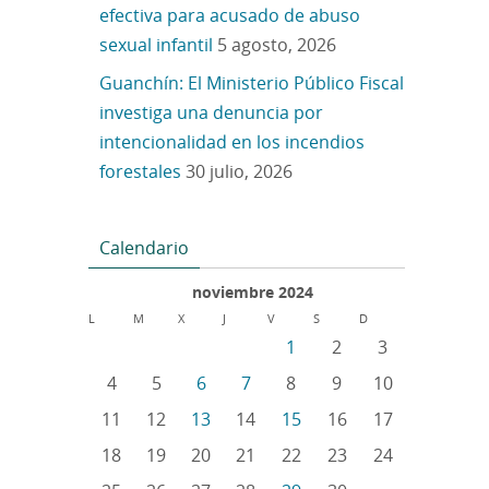
efectiva para acusado de abuso
sexual infantil
5 agosto, 2026
Guanchín: El Ministerio Público Fiscal
investiga una denuncia por
intencionalidad en los incendios
forestales
30 julio, 2026
Calendario
noviembre 2024
L
M
X
J
V
S
D
1
2
3
4
5
6
7
8
9
10
11
12
13
14
15
16
17
18
19
20
21
22
23
24