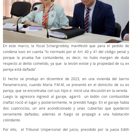
En este marco, la fiscal Schargrodsky manifestó que para el pedido de
condena tuvo en cuenta “lo normado por el Art. 40 y 41 del código penal y
porque la prueba fue contundente, es decir, no hubo margen de duda
respecto al delito cometido, ya que la lesión existe y la propiedad de su ex
pareja está dañada”.
El hecho se produjo en diciembre de 2023, en una vivienda del barrio
Panamericano, cuando María F.M.M, se presentó en el domicilio de su ex
pareja, que se encontraba con sus hijos e inició una discusión en la vereda.
Luego la agresora ingresó al garaje, agarró un bidón con combustible
(nafta) roció el lugar y posteriormente, le prendió fuego. En el garaje había
dos cuatriciclos, un aire acondicionado y unas cubiertas que quedaron
seriamente dañadas; además el fuego se propagó a una habitación
colindante.
Por ello, el Tribunal Unipersonal del juicio, presidido por la jueza Edith