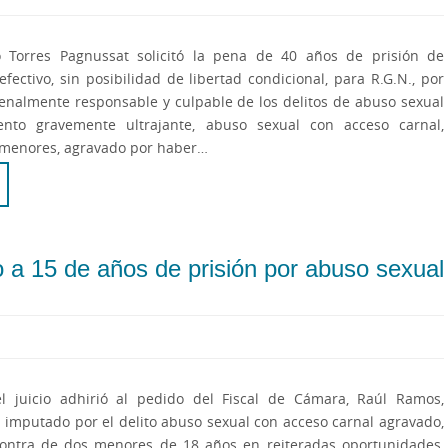
go Torres Pagnussat solicitó la pena de 40 años de prisión de
fectivo, sin posibilidad de libertad condicional, para R.G.N., por
enalmente responsable y culpable de los delitos de abuso sexual
nto gravemente ultrajante, abuso sexual con acceso carnal,
 menores, agravado por haber…
 a 15 de años de prisión por abuso sexual
el juicio adhirió al pedido del Fiscal de Cámara, Raúl Ramos,
imputado por el delito abuso sexual con acceso carnal agravado,
ontra de dos menores de 18 años en reiteradas oportunidades,