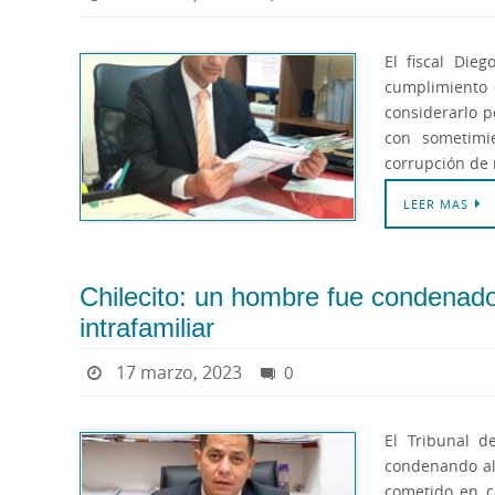
El fiscal Die
cumplimiento e
considerarlo p
con sometimie
corrupción de
LEER MAS
Chilecito: un hombre fue condenado
intrafamiliar
17 marzo, 2023
0
El Tribunal d
condenando al 
cometido en c