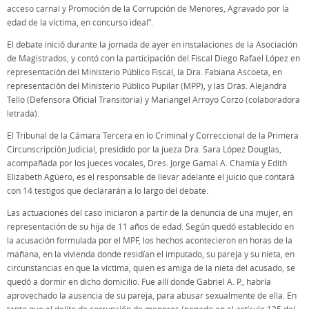
acceso carnal y Promoción de la Corrupción de Menores, Agravado por la
edad de la víctima, en concurso ideal”.
El debate inició durante la jornada de ayer en instalaciones de la Asociación
de Magistrados, y contó con la participación del Fiscal Diego Rafael López en
representación del Ministerio Público Fiscal, la Dra. Fabiana Ascoeta, en
representación del Ministerio Público Pupilar (MPP), y las Dras. Alejandra
Tello (Defensora Oficial Transitoria) y Mariangel Arroyo Corzo (colaboradora
letrada).
El Tribunal de la Cámara Tercera en lo Criminal y Correccional de la Primera
Circunscripción Judicial, presidido por la jueza Dra. Sara López Douglas,
acompañada por los jueces vocales, Dres. Jorge Gamal A. Chamía y Edith
Elizabeth Agüero, es el responsable de llevar adelante el juicio que contará
con 14 testigos que declararán a lo largo del debate.
Las actuaciones del caso iniciaron a partir de la denuncia de una mujer, en
representación de su hija de 11 años de edad. Según quedó establecido en
la acusación formulada por el MPF, los hechos acontecieron en horas de la
mañana, en la vivienda donde residían el imputado, su pareja y su nieta, en
circunstancias en que la víctima, quien es amiga de la nieta del acusado, se
quedó a dormir en dicho domicilio. Fue allí donde Gabriel A. P., habría
aprovechado la ausencia de su pareja, para abusar sexualmente de ella. En