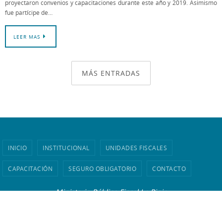
proyectaron convenios y capacitaciones durante este año y 2019. Asimismo
fue partícipe de…
LEER MAS
MÁS ENTRADAS
INICIO
INSTITUCIONAL
UNIDADES FISCALES
CAPACITACIÓN
SEGURO OBLIGATORIO
CONTACTO
Ministerio Público Fiscal La Rioja