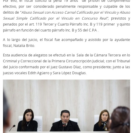
Por ello, el fiscal solicitó la pena 19 años de prisión de cumplimiento
efectivo, por ser considerado penalmente responsable y culpable de los
delitos de “
Abuso Sexual con Acceso Carnal Calificado por el Vinculo y Abuso
Sexual Simple Calificado por el Vinculo en Concurso Real”,
previstos y
penados por el art. 119 Tercer y Cuarto Párrafo Inc. B y 119 primer y quinto
párrafo en función del cuarto párrafo Inc. B y 55 del C.P.A .
A lo largo del juicio, el fiscal fue acompañado y asistido por la ayudante
fiscal, Natalia Brito.
Esta audiencia de alegatos se efectuó en la Sala de la Cámara Tercera en lo
Criminal y Correccional de la Primera Circunscripción Judicial; con el Tribunal
del Juicio conformado por el juez Gustavo Díaz, como presidente; junto a las
juezas vocales Edith Agüero y Sara López Douglas.