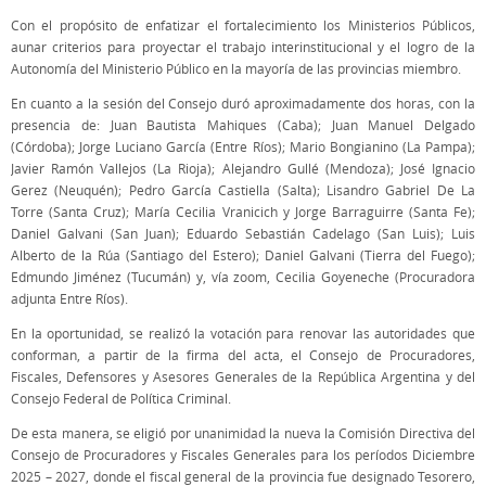
Con el propósito de enfatizar el fortalecimiento los Ministerios Públicos,
aunar criterios para proyectar el trabajo interinstitucional y el logro de la
Autonomía del Ministerio Público en la mayoría de las provincias miembro.
En cuanto a la sesión del Consejo duró aproximadamente dos horas, con la
presencia de: Juan Bautista Mahiques (Caba); Juan Manuel Delgado
(Córdoba); Jorge Luciano García (Entre Ríos); Mario Bongianino (La Pampa);
Javier Ramón Vallejos (La Rioja); Alejandro Gullé (Mendoza); José Ignacio
Gerez (Neuquén); Pedro García Castiella (Salta); Lisandro Gabriel De La
Torre (Santa Cruz); María Cecilia Vranicich y Jorge Barraguirre (Santa Fe);
Daniel Galvani (San Juan); Eduardo Sebastián Cadelago (San Luis); Luis
Alberto de la Rúa (Santiago del Estero); Daniel Galvani (Tierra del Fuego);
Edmundo Jiménez (Tucumán) y, vía zoom, Cecilia Goyeneche (Procuradora
adjunta Entre Ríos).
En la oportunidad, se realizó la votación para renovar las autoridades que
conforman, a partir de la firma del acta, el Consejo de Procuradores,
Fiscales, Defensores y Asesores Generales de la República Argentina y del
Consejo Federal de Política Criminal.
De esta manera, se eligió por unanimidad la nueva la Comisión Directiva del
Consejo de Procuradores y Fiscales Generales para los períodos Diciembre
2025 – 2027, donde el fiscal general de la provincia fue designado Tesorero,