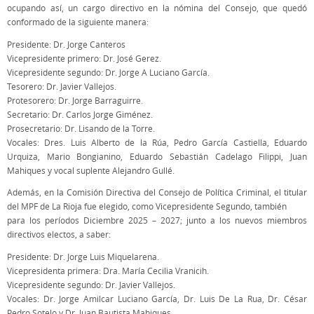
ocupando así, un cargo directivo en la nómina del Consejo, que quedó
conformado de la siguiente manera:
Presidente: Dr. Jorge Canteros
Vicepresidente primero: Dr. José Gerez.
Vicepresidente segundo: Dr. Jorge A Luciano García.
Tesorero: Dr. Javier Vallejos.
Protesorero: Dr. Jorge Barraguirre.
Secretario: Dr. Carlos Jorge Giménez.
Prosecretario: Dr. Lisando de la Torre.
Vocales: Dres. Luis Alberto de la Rúa, Pedro García Castiella, Eduardo
Urquiza, Mario Bongianino, Eduardo Sebastián Cadelago Filippi, Juan
Mahiques y vocal suplente Alejandro Gullé.
Además, en la Comisión Directiva del Consejo de Política Criminal, el titular
del MPF de La Rioja fue elegido, como Vicepresidente Segundo, también
para los períodos Diciembre 2025 – 2027; junto a los nuevos miembros
directivos electos, a saber:
Presidente: Dr. Jorge Luis Miquelarena.
Vicepresidenta primera: Dra. María Cecilia Vranicih.
Vicepresidente segundo: Dr. Javier Vallejos.
Vocales: Dr. Jorge Amilcar Luciano García, Dr. Luis De La Rua, Dr. César
Pedro Sotelo y Dr. Juan Bautista Mahiques.