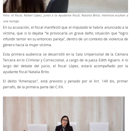
Foto: el fiscal, Rafael López, junto a la Ayudante fiscal, Natalia Brito; mientras ecuhan a
una testigo.
En su acusación, el fiscal manifestó que el imputado le habría anunciado a la
víctima, que si lo dejaba “le provocaría un grave daño; situación que “logro
infundir temor en su entonces pareja”, dentro de un contexto de violencia de
género hacia la mujer víctima.
Esta primera audiencia se desarrolló en la Sala Unipersonal de la Cámara
Tercera en lo Criminal y Correccional, a cargo de la jueza Edith Agüero. A lo
largo del debate del juicio, el fiscal López, estará acompañado por la
ayudante fiscal Natalia Brito.
El delito “Amenazas”, está previsto y penado por el Art. 149 bis, primer
párrafo, de la primera parte del C.P.A.