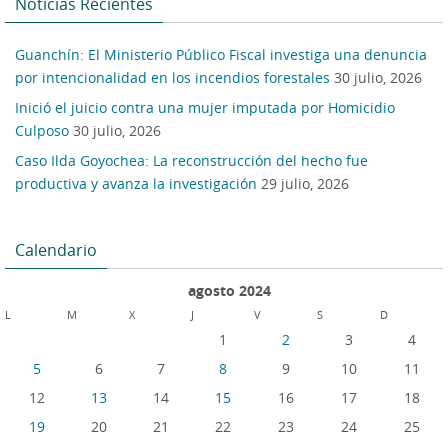
Noticias Recientes
Guanchín: El Ministerio Público Fiscal investiga una denuncia
por intencionalidad en los incendios forestales
30 julio, 2026
Inició el juicio contra una mujer imputada por Homicidio
Culposo
30 julio, 2026
Caso Ilda Goyochea: La reconstrucción del hecho fue
productiva y avanza la investigación
29 julio, 2026
Calendario
agosto 2024
L
M
X
J
V
S
D
1
2
3
4
5
6
7
8
9
10
11
12
13
14
15
16
17
18
19
20
21
22
23
24
25